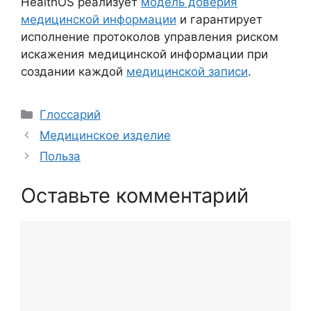
HealthOS реализует
модель доверия
медицинской информации
и гарантирует
исполнение протоколов управления риском
искажения медицинской информации при
создании каждой
медицинской записи
.
Рубрики
Глоссарий
Медицинское изделие
Польза
Оставьте комментарий
Комментарий