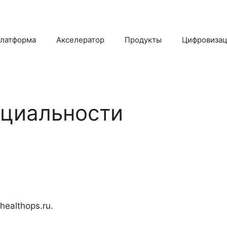
латформа
Акселератор
Продукты
Цифровиза
нциальности
ealthops.ru.