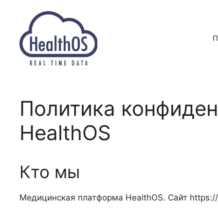
Перейти
к
содержимому
П
Политика конфиде
HealthOS
Кто мы
Медицинская платформа HealthOS. Сайт https://h