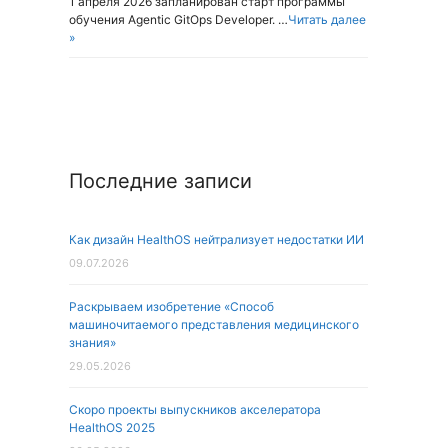
1 апреля 2026 запланирован старт программы
обучения Agentic GitOps Developer. …
Читать далее
»
Последние записи
Как дизайн HealthOS нейтрализует недостатки ИИ
09.07.2026
Раскрываем изобретение «Способ
машиночитаемого представления медицинского
знания»
29.05.2026
Скоро проекты выпускников акселератора
HealthOS 2025