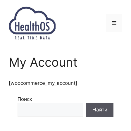
Перейти
к
содержимому
Меню
My Account
[woocommerce_my_account]
Поиск