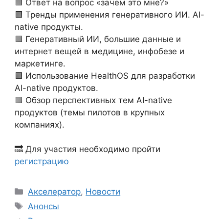
🟪 Ответ на вопрос «зачем это мне?»
🟪 Тренды применения генеративного ИИ. AI-
native продукты.
🟪 Генеративный ИИ, большие данные и
интернет вещей в медицине, инфобезе и
маркетинге.
🟪 Использование HealthOS для разработки
AI-native продуктов.
🟪 Обзор перспективных тем AI-native
продуктов (темы пилотов в крупных
компаниях).
🔜 Для участия необходимо пройти
регистрацию
Рубрики
Акселератор
,
Новости
Метки
Анонсы