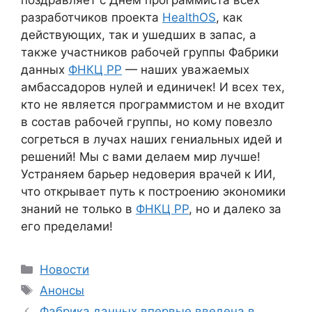
поздравляет с Днём программиста всех
разработчиков проекта
HealthOS
, как
действующих, так и ушедших в запас, а
также участников рабочей группы Фабрики
данных
ФНКЦ РР
— наших уважаемых
амбассадоров нулей и единичек! И всех тех,
кто не является программистом и не входит
в состав рабочей группы, но кому повезло
согреться в лучах наших гениальных идей и
решений!
Мы с вами делаем мир лучше!
Устраняем барьер недоверия врачей к ИИ,
что открывает путь к построению экономики
знаний не только в
ФНКЦ РР
, но и далеко за
его пределами!
Рубрики
Новости
Метки
Анонсы
Фабрика данных впервые введена в